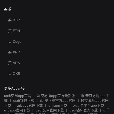
买币
买 BTC
买 ETH
买 Doge
买 XRP
买 ADA
买 OKB
更多App链接
usdt交易app官网
丨
欧交易所app官方最新版
丨
币 安官方网app下
载
丨
usdt钱包下载
丨
币 安下载官方app官网
丨
欧交易所app官网
下载
丨
u币app官网下载
丨
u币app下载
丨
ok交易平台app下载
丨
u币app官网下载
丨
usdt交易官网下载
丨
usdt钱包官方下载
丨
u币